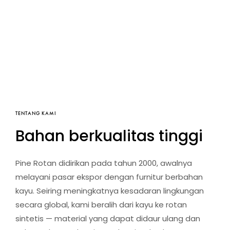
TENTANG KAMI
Bahan berkualitas tinggi
Pine Rotan didirikan pada tahun 2000, awalnya
melayani pasar ekspor dengan furnitur berbahan
kayu. Seiring meningkatnya kesadaran lingkungan
secara global, kami beralih dari kayu ke rotan
sintetis — material yang dapat didaur ulang dan