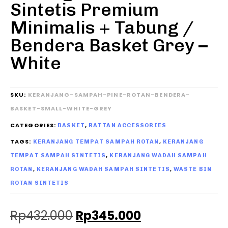
Sintetis Premium
Minimalis + Tabung /
Bendera Basket Grey –
White
SKU:
KERANJANG-SAMPAH-PINE-ROTAN-BENDERA-
BASKET-SMALL-WHITE-GREY
CATEGORIES:
,
BASKET
RATTAN ACCESSORIES
TAGS:
,
KERANJANG TEMPAT SAMPAH ROTAN
KERANJANG
,
TEMPAT SAMPAH SINTETIS
KERANJANG WADAH SAMPAH
,
,
ROTAN
KERANJANG WADAH SAMPAH SINTETIS
WASTE BIN
ROTAN SINTETIS
Rp
432.000
Rp
345.000