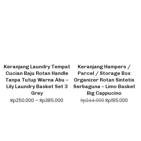
Keranjang Laundry Tempat
Keranjang Hampers /
Cucian Baju Rotan Handle
Parcel / Storage Box
Tanpa Tutup Warna Abu –
Organizer Rotan Sintetis
Lily Laundry Basket Set 3
Serbaguna – Limo Basket
Grey
Big Cappucino
Rp
250.000
–
Rp
385.000
Rp
195.000
Rp
244.000