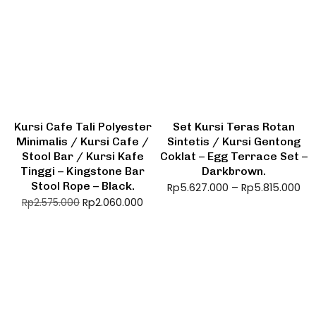
Kursi Cafe Tali Polyester
Set Kursi Teras Rotan
Minimalis / Kursi Cafe /
Sintetis / Kursi Gentong
Stool Bar / Kursi Kafe
Coklat – Egg Terrace Set –
Tinggi – Kingstone Bar
Darkbrown.
Stool Rope – Black.
Rp
5.627.000
–
Rp
5.815.000
Rp
2.060.000
Rp
2.575.000