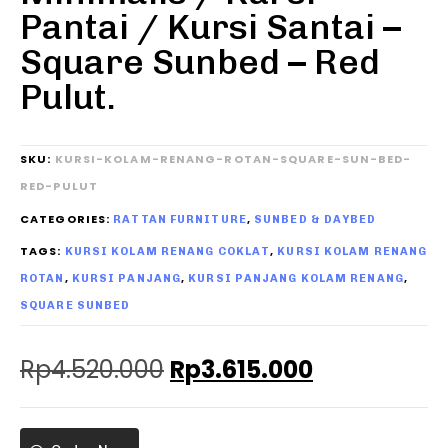
Pantai / Kursi Santai –
Square Sunbed – Red
Pulut.
SKU:
KURSI-KOLAM-RENANG-ROTAN-SQUARE-SUN-BED-
RED-PULUT
CATEGORIES:
,
RATTAN FURNITURE
SUNBED & DAYBED
TAGS:
,
KURSI KOLAM RENANG COKLAT
KURSI KOLAM RENANG
,
,
,
ROTAN
KURSI PANJANG
KURSI PANJANG KOLAM RENANG
SQUARE SUNBED
Rp
4.520.000
Rp
3.615.000