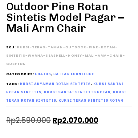
Outdoor Pine Rotan
Sintetis Model Pagar –
Mali Arm Chair
SKU:
KURSI-TERAS-TAMAN-OUTDOOR-PINE-ROTAN-
SINTETIS-WARNA-SEASHELL-HONEY-MALI-ARM-CHAIR-
CUSHION
CATEGORIES:
,
CHAIRS
RATTAN FURNITURE
TAGS:
,
KURSI ANYAMAN ROTAN SINTETIS
KURSI SANTAI
,
,
ROTAN SINTETIS
KURSI SANTAI SINTETIS ROTAN
KURSI
,
TERAS ROTAN SINTETIS
KURSI TERAS SINTETIS ROTAN
Rp
2.590.000
Rp
2.070.000