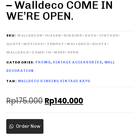
– Walldeco COME IN
WE’RE OPEN.
SKU:
WALLDECOR-HIASAN-DINDING-KAYU-VINTAGE-
QUOTE-MOTIVASI-TEMPAT-WALLDECO-QUOTE-
WALLDECO-COME-IN-WERE-OPEN
CATEGORIES:
,
,
PROMO
VINTAGE ACCESSORIES
WALL
DECORATION
TAG:
WALLDECO DINDING VINTAGE KAYU
Rp
175.000
Rp
140.000
Order Now