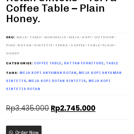
Coffee Table – Plain
Honey.
SKU:
MEJA-TAMU-MINIMALIS-MEJA-KOPI-OUTDOOR-
PINE-ROTAN-SINTETIS-TERRA-COFFEE-TABLE-PLAIN-
HONEY
CATEGORIES:
,
,
COFFEE TABLE
RATTAN FURNITURE
TABLE
TAGS:
,
MEJA KOPI ANYAMAN ROTAN
MEJA KOPI ANYAMAN
,
,
SINTETIS
MEJA KOPI ROTAN SINTETIS
MEJA KOPI
SINTETIS ROTAN
Rp
3.435.000
Rp
2.745.000
Order Now