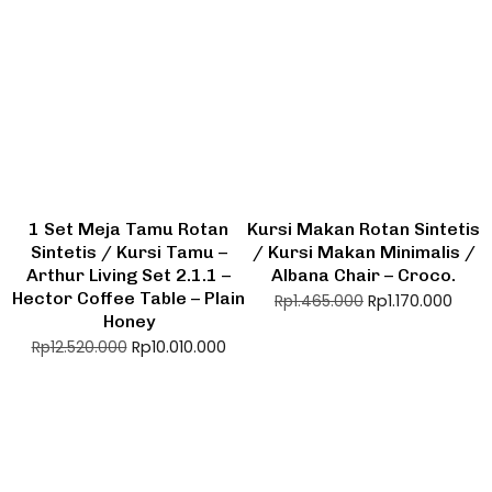
1 Set Meja Tamu Rotan
Kursi Makan Rotan Sintetis
Sintetis / Kursi Tamu –
/ Kursi Makan Minimalis /
Arthur Living Set 2.1.1 –
Albana Chair – Croco.
Hector Coffee Table – Plain
Rp
1.170.000
Rp
1.465.000
Honey
Rp
10.010.000
Rp
12.520.000