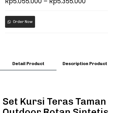
Rp
5.055.000
–
Rp
5.355.000
Order Now
Detail Product
Description Product
Set Kursi Teras Taman
Outdoor Rotan Sintetis