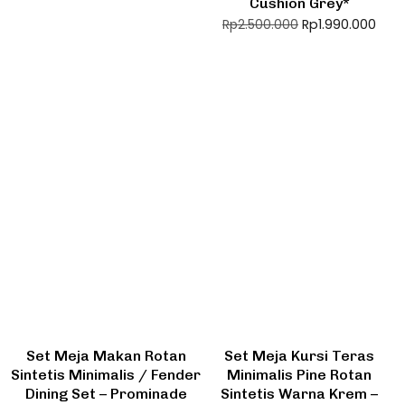
Cushion Grey*
Rp
1.990.000
Rp
2.500.000
Set Meja Makan Rotan
Set Meja Kursi Teras
Sintetis Minimalis / Fender
Minimalis Pine Rotan
Dining Set – Prominade
Sintetis Warna Krem –