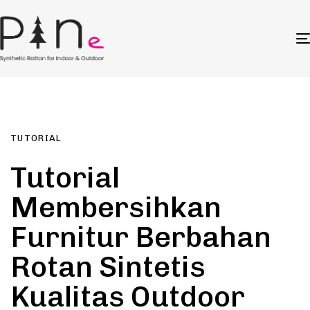
Author
Published
PUBLISHED
on:
IN:
TUTORIAL
Tutorial
Membersihkan
Furnitur Berbahan
Rotan Sintetis
Kualitas Outdoor